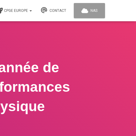
CPGE EUROPE
CONTACT
NAS
 année de
rformances
hysique