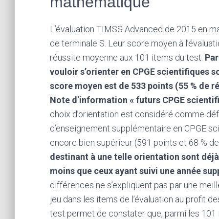
mathématique
L’évaluation TIMSS Advanced de 2015 en mat
de terminale S. Leur score moyen à l’évaluat
réussite moyenne aux 101 items du test.
Par
vouloir s’orienter en CPGE scientifiques s
score moyen est de 533 points (55 % de réu
Note d’information « futurs CPGE scientif
choix d’orientation est considéré comme défin
d’enseignement supplémentaire en CPGE sci
encore bien
sup
érieur (591 points et 68 % de
destinant à une telle orientation sont déjà
moins que ceux ayant suivi une année sup
différences ne s’expliquent pas par une meil
jeu dans les items de l’évaluation au profit d
test permet de constater que, parmi les 10