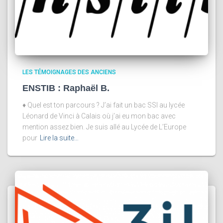
LES TÉMOIGNAGES DES ANCIENS
ENSTIB : Raphaël B.
♦ Quel est ton parcours ? J’ai fait un bac SSI au lycée
Léonard de Vinci à Calais où j’ai eu mon bac avec
mention assez bien. Je suis allé au Lycée de L’Europe
pour
Lire la suite…